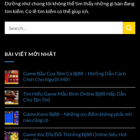
Dường như chúng tôi không thể tìm thấy những gì bạn đang
tìm kiếm. Có lẽ tìm kiếm có thể giúp ích.
BÀI VIẾT MỚI NHẤT
Game Bầu Cua Tôm Cá Bj88 – Hướng Dẫn Cách
Chơi Cho Người Mới
Tìm Hiểu Game Mậu Binh Online Bj88 Hấp Dẫn
Cho Tân Thủ
Game Keno Bj88 – Những ưu điểm không phải nơi
nào cũng có
Game Xóc Đĩa Đổi Thưởng Bj88 Online Siêu Hot