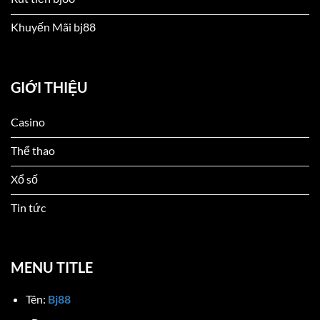
Khuyến Mãi bj88
GIỚI THIỆU
Casino
Thể thao
Xổ số
Tin tức
MENU TITLE
Tên:
Bj88