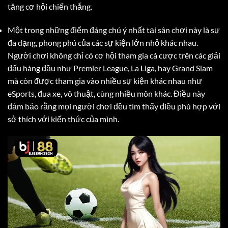
tăng cơ hội chiến thắng.
Một trong những điểm đáng chú ý nhất tại sân chơi này là sự
đa dạng, phong phú của các sự kiện lớn nhỏ khác nhau.
Người chơi không chỉ có cơ hội tham gia cá cược trên các giải
đấu hàng đầu như Premier League, La Liga, hay Grand Slam
mà còn được tham gia vào nhiều sự kiện khác nhau như
eSports, đua xe, võ thuật, cùng nhiều môn khác. Điều này
đảm bảo rằng mọi người chơi đều tìm thấy điều phù hợp với
sở thích với kiến thức của mình.