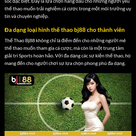
sóc đặc biệt. Đây là lựa chọn hàng đầu cho những người yêu
thể thao muốn trải nghiệm cá cược trong một môi trường uy
tín và chuyên nghiệp.
Đa dạng loại hình thể thao bj88 cho thành viên
Thể Thao Bj88 không chỉ là điểm đến cho những người mê
thể thao muốn tham gia cá cược, mà còn là một trung tâm
giải trí Sports hoàn hảo. Với đa dạng các sự kiện thể thao, họ
mang đến cho người chơi sự lựa chọn phong phú đa dạng.