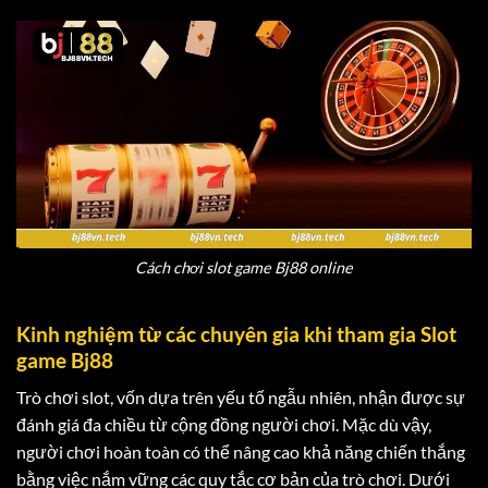
Cách chơi slot game Bj88 online
Kinh nghiệm từ các chuyên gia khi tham gia Slot
game Bj88
Trò chơi slot, vốn dựa trên yếu tố ngẫu nhiên, nhận được sự
đánh giá đa chiều từ cộng đồng người chơi. Mặc dù vậy,
người chơi hoàn toàn có thể nâng cao khả năng chiến thắng
bằng việc nắm vững các quy tắc cơ bản của trò chơi. Dưới