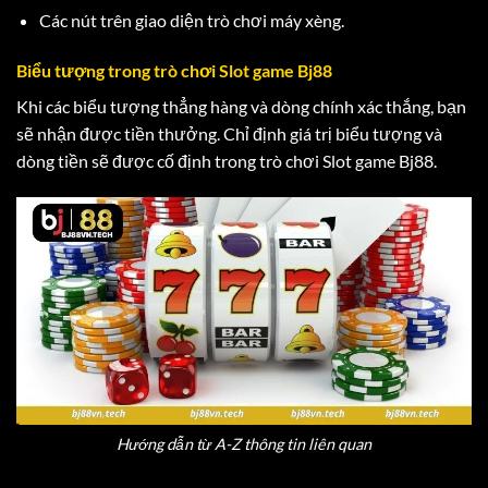
Các nút trên giao diện trò chơi máy xèng.
Biểu tượng trong trò chơi Slot game Bj88
Khi các biểu tượng thẳng hàng và dòng chính xác thắng, bạn
sẽ nhận được tiền thưởng. Chỉ định giá trị biểu tượng và
dòng tiền sẽ được cố định trong trò chơi Slot game Bj88.
Hướng dẫn từ A-Z thông tin liên quan