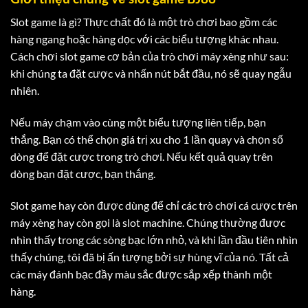
Slot game là gì? Thực chất đó là một trò chơi bao gồm các
hàng ngang hoặc hàng dọc với các biểu tượng khác nhau.
Cách chơi slot game cơ bản của trò chơi máy xèng như sau:
khi chúng ta đặt cược và nhấn nút bắt đầu, nó sẽ quay ngẫu
nhiên.
Nếu máy chạm vào cùng một biểu tượng liên tiếp, bạn
thắng. Bạn có thể chọn giá trị xu cho 1 lần quay và chọn số
dòng để đặt cược trong trò chơi. Nếu kết quả quay trên
dòng bạn đặt cược, bạn thắng.
Slot game hay còn được dùng để chỉ các trò chơi cá cược trên
máy xèng hay còn gọi là slot machine. Chúng thường được
nhìn thấy trong các sòng bạc lớn nhỏ, và khi lần đầu tiên nhìn
thấy chúng, tôi đã bị ấn tượng bởi sự hùng vĩ của nó. Tất cả
các máy đánh bạc đầy màu sắc được sắp xếp thành một
hàng.